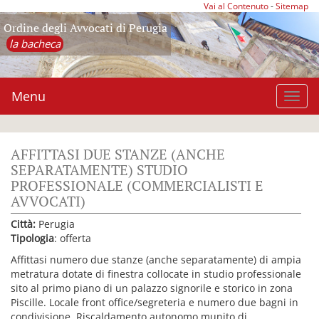
Vai al Contenuto
-
Sitemap
Ordine degli Avvocati di Perugia
la bacheca
Menu
Toggl
navig
AFFITTASI DUE STANZE (ANCHE
SEPARATAMENTE) STUDIO
PROFESSIONALE (COMMERCIALISTI E
AVVOCATI)
Città:
Perugia
Tipologia
: offerta
Affittasi numero due stanze (anche separatamente) di ampia
metratura dotate di finestra collocate in studio professionale
sito al primo piano di un palazzo signorile e storico in zona
Piscille. Locale front office/segreteria e numero due bagni in
condivisione. Riscaldamento autonomo munito di