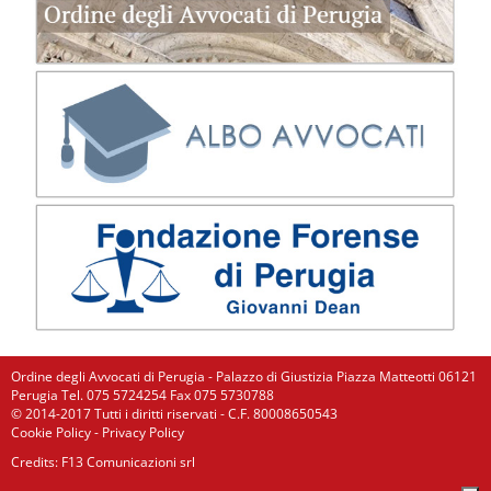
Ordine degli Avvocati di Perugia - Palazzo di Giustizia Piazza Matteotti 06121
Perugia Tel. 075 5724254 Fax 075 5730788
© 2014-2017 Tutti i diritti riservati - C.F. 80008650543
Cookie Policy
-
Privacy Policy
Credits: F13 Comunicazioni srl