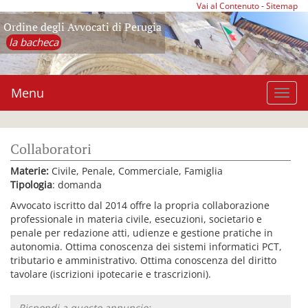
Vai al Contenuto
-
Sitemap
Ordine degli Avvocati di Perugia
la bacheca
Menu
Toggl
navig
Collaboratori
Materie:
Civile, Penale, Commerciale, Famiglia
Tipologia
: domanda
Avvocato iscritto dal 2014 offre la propria collaborazione
professionale in materia civile, esecuzioni, societario e
penale per redazione atti, udienze e gestione pratiche in
autonomia. Ottima conoscenza dei sistemi informatici PCT,
tributario e amministrativo. Ottima conoscenza del diritto
tavolare (iscrizioni ipotecarie e trascrizioni).
Rispondi a questo annuncio: